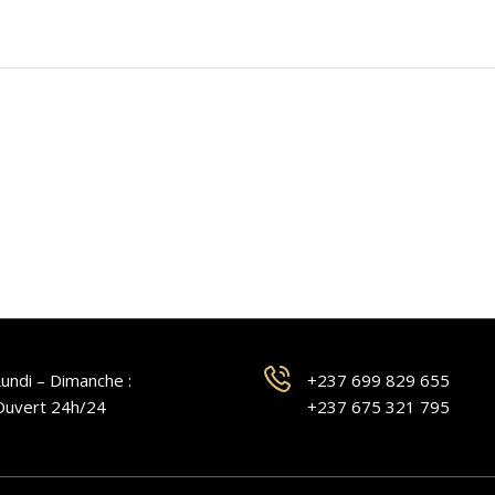
undi – Dimanche :
+237 699 829 655
Ouvert 24h/24
+237 675 321 795