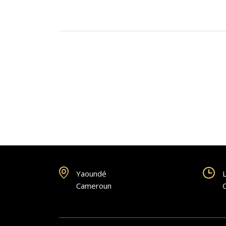
Yaoundé
L
Cameroun