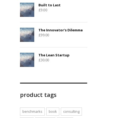
Built to Last
£
9.00
The Innovator's Dilemma
£
99.00
The Lean Startup
£
30.00
product tags
benchmarks
book
consulting